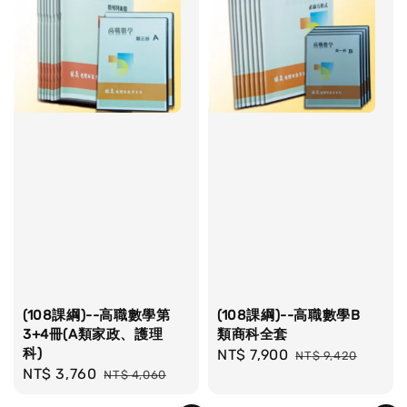
(108課綱)--高職數學第
(108課綱)--高職數學B
3+4冊(A類家政、護理
類商科全套
科)
Sale
NT$ 7,900
Regular
NT$ 9,420
Sale
NT$ 3,760
Regular
NT$ 4,060
price
price
price
price