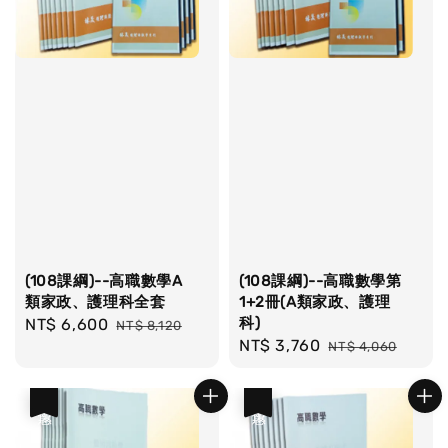
(108課綱)--高職數學A
(108課綱)--高職數學第
類家政、護理科全套
1+2冊(A類家政、護理
科)
Sale
NT$ 6,600
Regular
NT$ 8,120
Sale
NT$ 3,760
Regular
price
price
NT$ 4,060
price
price
優惠
優惠