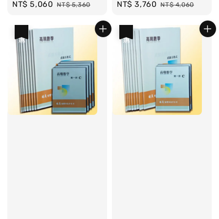
Sale
NT$ 5,060
Regular
Sale
NT$ 3,760
Regular
NT$ 5,360
NT$ 4,060
price
price
price
price
優惠
優惠