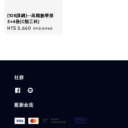
(108課綱)--高職數學第
3+4冊(C類工科)
Sale
NT$ 5,660
Regular
NT$ 5,960
price
price
社群
藍新金流