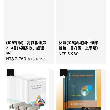
(108課綱)--高職數學第
林晟(108課綱)國中新細
3+4冊(A類家政、護理
說第一冊/(國一上學期)
科)
Regular
NT$ 3,980
Sale
NT$ 3,760
Regular
NT$ 4,060
price
price
price
優惠
優惠