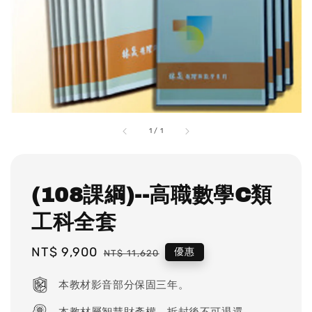
1
/
1
(108課綱)--高職數學C類
工科全套
Sale
NT$ 9,900
Regular
優惠
NT$ 11,620
price
price
本教材影音部分保固三年。
本教材屬智慧財產權，拆封後不可退還。