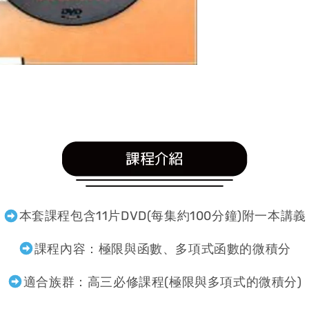
本套課程包含11片DVD(每集約100分鐘)附一本講義
課程內容：
極限與函數
、多項式函數的微積分
適合族群：高三必修課程(極限與多項式的微積分)