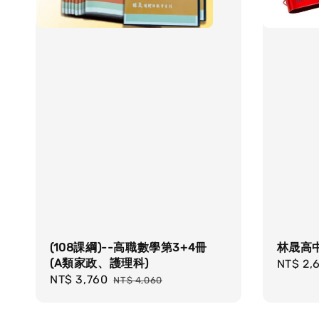
(108課綱)--高職數學第3+4冊
林晟高
(A類家政、護理科)
Regula
NT$ 2,
Sale
NT$ 3,760
Regular
price
NT$ 4,060
price
price