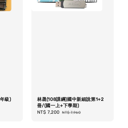
6年級)
林晟(108課綱)國中新細說第1+2
冊/(國一上+下學期)
Sale
NT$ 7,200
Regular
NT$ 7,960
price
price