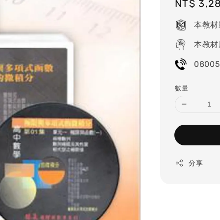
Regular
NT$ 3,2
price
本教材
本教材
08005
數量
分享