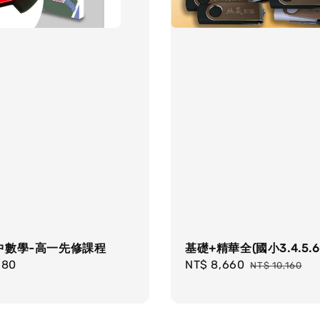
中數學-高一先修課程
基礎+精華全(國小3.4.5.
r
680
Sale
NT$ 8,660
Regular
NT$ 10,160
price
price