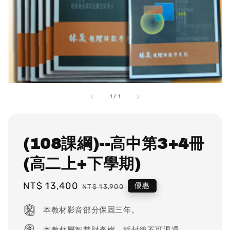
1
/
1
(108課綱)--高中第3+4冊
(高二上+下學期)
Sale
NT$ 13,400
Regular
優惠
NT$ 13,900
price
price
本教材影音部分保固三年。
本教材屬智慧財產權，拆封後不可退還。