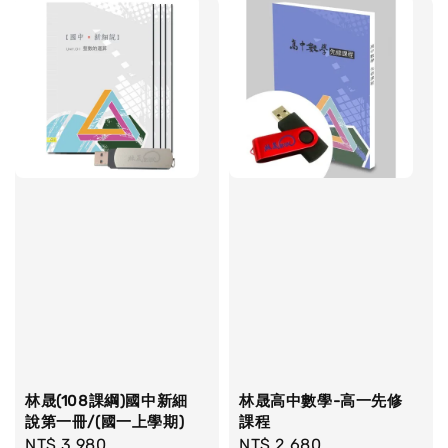
林晟(108課綱)國中新細
林晟高中數學-高一先修
說第一冊/(國一上學期)
課程
Regular
NT$ 3,980
Regular
NT$ 2,680