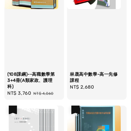
(108課綱)--高職數學第
林晟高中數學-高一先修
3+4冊(A類家政、護理
課程
科)
Regular
NT$ 2,680
Sale
NT$ 3,760
Regular
NT$ 4,060
price
price
price
優惠
優惠