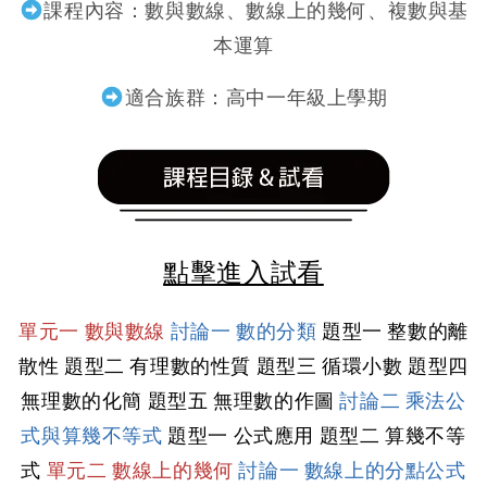
課程內容：
數與數線
、數線上的幾何、複數與基
本運算
適合族群：高中一年級上學期
點擊進入試看
單元一 數與數線
討論一 數的分類
題型一 整數的離
散性
題型二 有理數的性質
題型三 循環小數
題型四
無理數的化簡
題型五 無理數的作圖
討論二 乘法公
式與算幾不等式
題型一 公式應用
題型二 算幾不等
式
單元二 數線上的幾何
討論一 數線上的分點公式