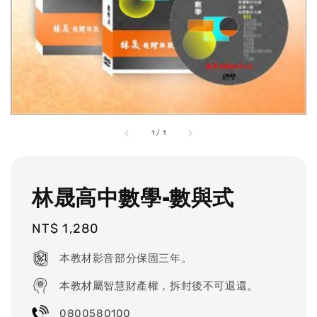
1
/
1
林晟高中數學-數與式
Regular
NT$ 1,280
price
本教材影音部分保固三年。
本教材屬智慧財產權，拆封後不可退還。
0800580100