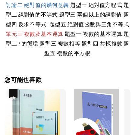
討論二 絕對值的幾何意義
題型一 絕對值方程式 題
型二 絕對值的不等式
題型三 兩個以上的絕對值
題
型四
反求不等式
題型五
絕對值函數與三角不等式
單元三 複數及基本運算
題型一
複數的基本運算
題
型
二
𝑖 的循環
題型三
複數相等
題型四 共軛複數
題
型五 複數的平方根
您可能也喜歡
優惠