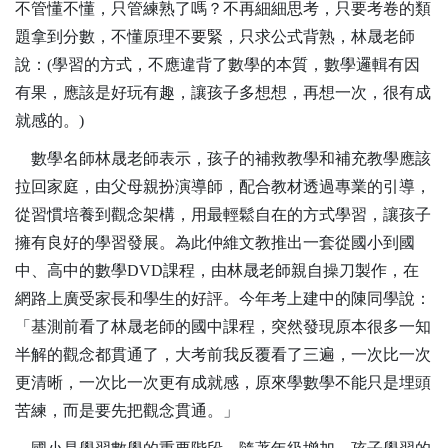
不管懂不懂，只管練熟了嗎？不再細細思考，只要考卷的類
題拿到分數，不懂原理不要緊，只求公式背熟，林晟老師
說：
(
學習的方式，不應違背了數學的本質，數學邏輯有因
有果，應該是好玩有趣，讓孩子多想想，再想一次，很有成
就感的。
)
數學名師林晟老師表示，孩子的補救教學和補充教學應該
拉回家庭，由父母親扮演導師，配合教材透過專業的引導，
從習慣培養到觀念架構，用最輕鬆自在的方式學習，讓孩子
擁有良好的學習發展。為此仲維文教推出一套從國小到國
中、高中的數學
DVD
課程，由林晟老師親自操刀製作，在
網路上廣受家長和學生的好評。今年考上建中的陳同學說：
「基測前看了林晟老師的國中課程，突然發現原本很多一知
半解的觀念都貫通了，大考前我反覆看了三遍，一次比一次
更清晰，一次比一次更有成就感，原來學數學不能只是埋頭
苦練，而是要先把觀念貫通。」