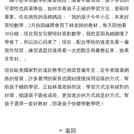
國小是學習數學的重要階段，隨著年級增加，孩子學習的
可塑性也跟著降低，如何培養孩子正確的學習方法，更顯得
重要。住在南投的張媽媽說：「我的孩子今年小五，本來好
害怕數學，
2
月份因緣際會買了林老師的教材，每天陪他看
30
分鐘，現在我女兒變得好喜歡數學，我想是因為她聽懂了
學會了，所以信心回來了；現在，配合學校的進度先看一遍
當作預習，練習過題目後再看一次把觀念再彙整起來，效果
非常好。」
現在歐美國家對於遠距教學已相當普遍常見，近年來隨著網
路的發展，許多臺灣的家長也開始慢慢採用這樣的方式，幫
助孩子輔助學習。正如林晟老師所說：學習方式沒有絕對的
好壞，能讓孩子吸收成長、更加進步的方式就是好方式。幫
孩子選擇一套好教材，陪著孩子快樂學數學吧！
返回